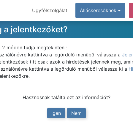
Ügyfélszolgálat
Álláskeresőknek
 a jelentkezőket?
t 2 módon tudja megtekinteni:
asználónévre kattintva a legördülő menüből válassza a
Jele
elentkezések (Itt csak azok a hirdetések jelennek meg, amir
asználónévre kattintva a legördülő menüből válassza ki a
H
jelentkezőkre.
Hasznosnak találta ezt az információt?
Igen
Nem