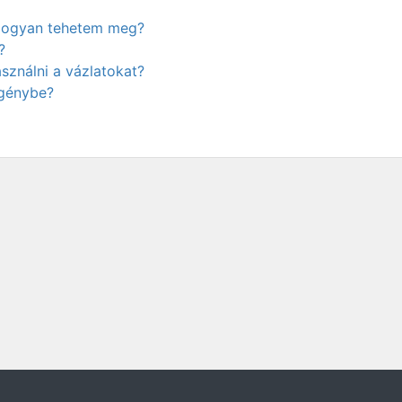
. Hogyan tehetem meg?
?
ználni a vázlatokat?
igénybe?