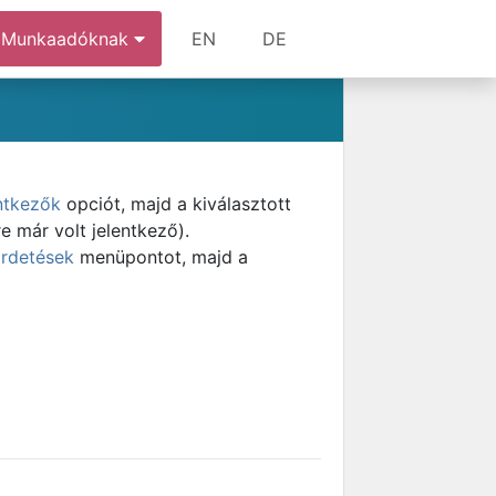
Munkaadóknak
EN
DE
ntkezők
opciót, majd a kiválasztott
e már volt jelentkező).
irdetések
menüpontot, majd a