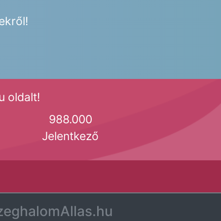
ekről!
 oldalt!
988.000
Jelentkező
zeghalomAllas.hu