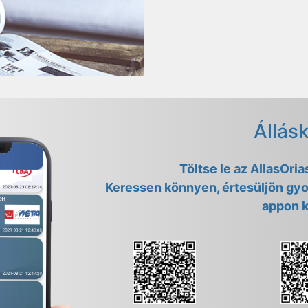
Állás
Töltse le az AllasOri
Keressen könnyen, értesüljön gyo
appon k