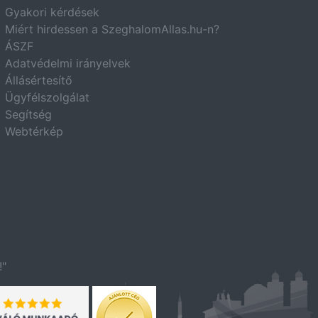
Gyakori kérdések
Miért hirdessen a SzeghalomAllas.hu-n?
ÁSZF
Adatvédelmi irányelvek
Állásértesítő
Ügyfélszolgálat
Segítség
Webtérkép
!"