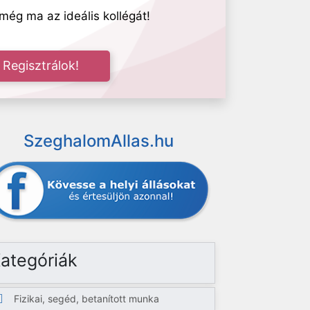
még ma az ideális kollégát!
Regisztrálok!
SzeghalomAllas.hu
ategóriák
Fizikai, segéd, betanított munka