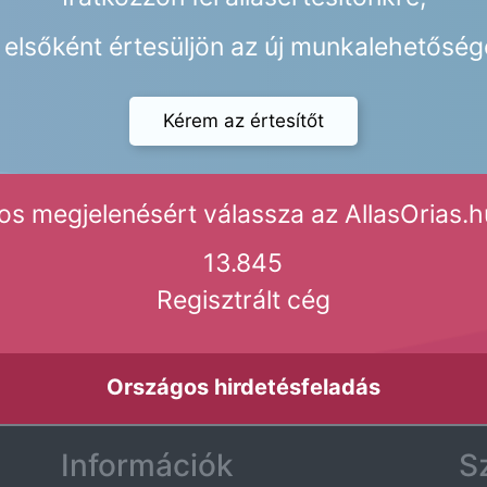
elsőként értesüljön az új munkalehetőség
Kérem az értesítőt
s megjelenésért válassza az AllasOrias.hu
13.845
Regisztrált cég
Országos hirdetésfeladás
Információk
S