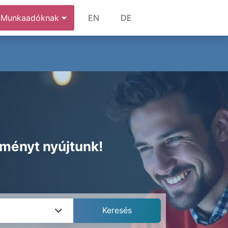
Munkaadóknak
EN
DE
zményt nyújtunk!