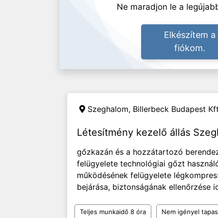
Ne maradjon le a legújabb
Elkészítem a
fiókom.
Szeghalom,
Billerbeck Budapest Kft
Létesítmény kezelő állás Sze
gőzkazán és a hozzátartozó berende
felügyelete technológiai gőzt haszná
működésének felügyelete légkompres
bejárása, biztonságának ellenőrzése id
Teljes munkaidő 8 óra
Nem igényel tapas