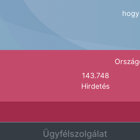
hogy 
Országo
143.748
Hirdetés
Ügyfélszolgálat