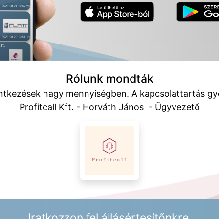
Rólunk mondták
entkezések nagy mennyiségben. A kapcsolattartás gy
Profitcall Kft. - Horváth János - Ügyvezető
Iratkozzon fel állásértesítőnkre,