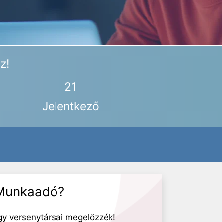
z!
21
Jelentkező
Munkaadó?
gy versenytársai megelőzzék!