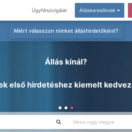
Ügyfélszolgálat
Álláskeresőknek
Miért válasszon minket álláshirdetőként?
Állás kínál?
ek első hirdetéshez kiemelt kedve