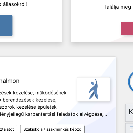
 állásokról!
Találja meg 
.
ghalmon
zések kezelése, működésének
ló berendezések kezelése,
szorok kezelése épületek
K
ényjellegű karbantartási feladatok elvégzése,...
ztalatot
Szakiskola / szakmunkás képző