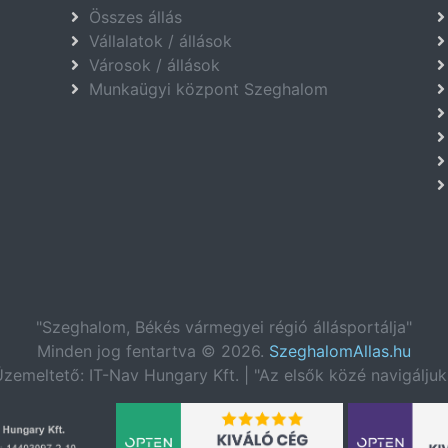
Összes állás
Vállalatok / állások
Városok / állások
Munkaügyi központ Szeghalom
"Szeghalom, Békés vármegyei régió állásportálja"
Minden jog fentartva © 2026.
SzeghalomAllas.hu
zemeltető: IT-Nav Hungary Kft. | "Az elsők közé navigáljuk