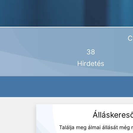
C
38
Hirdetés
Álláskeres
Találja meg álmai állását még 