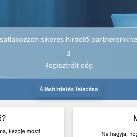
satlakozzon sikeres hirdető partnereinkhe
3
Regisztrált cég
Álláshirdetés feladása
ő?
ma, kezdje most!
Ne hagyja, ho