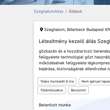
SzeghalomAllas
Állások
Szeghalom,
Billerbeck Budapest Kft
Létesítmény kezelő állás Sze
gőzkazán és a hozzátartozó berende
felügyelete technológiai gőzt haszná
működésének felügyelete légkompres
bejárása, biztonságának ellenőrzése id
Teljes munkaidő 8 óra
Nem igényel tapas
Többműszakos
Beosztott
Betanított munka