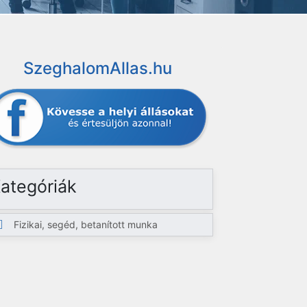
SzeghalomAllas.hu
ategóriák
Fizikai, segéd, betanított munka