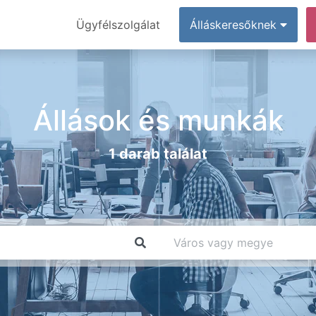
Ügyfélszolgálat
Álláskeresőknek
Állások és munkák
1 darab találat