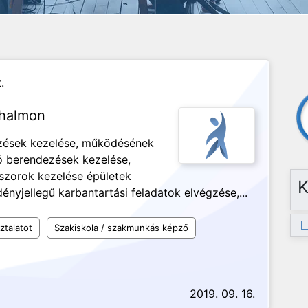
.
ghalmon
zések kezelése, működésének
ló berendezések kezelése,
szorok kezelése épületek
K
ényjellegű karbantartási feladatok elvégzése,...
ztalatot
Szakiskola / szakmunkás képző
2019. 09. 16.