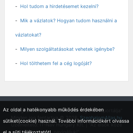
Hol tudom a hirdetésemet kezelni?
Mik a vázlatok? Hogyan tudom használni a
vázlatokat?
Milyen szolgáltatásokat vehetek igénybe?
Hol tölthetem fel a cég logóját?
Az oldal a hatékonyabb működés érdekében
"Szeghalom, Békés vármegyei régió állásportálja"
Minden jog fentartva © 2026.
SzeghalomAllas.hu
sütiket(cookie) használ. További információkért olvassa
Üzemeltető: IT-Nav Hungary Kft. | "Az elsők közé
navigáljuk!"
el a
süti tájékoztatót!