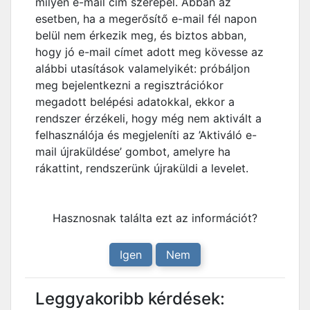
milyen e-mail cím szerepel. Abban az
esetben, ha a megerősítő e-mail fél napon
belül nem érkezik meg, és biztos abban,
hogy jó e-mail címet adott meg kövesse az
alábbi utasítások valamelyikét: próbáljon
meg bejelentkezni a regisztrációkor
megadott belépési adatokkal, ekkor a
rendszer érzékeli, hogy még nem aktivált a
felhasználója és megjeleníti az ’Aktiváló e-
mail újraküldése’ gombot, amelyre ha
rákattint, rendszerünk újraküldi a levelet.
Hasznosnak találta ezt az információt?
Igen
Nem
Leggyakoribb kérdések: