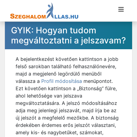
GYIK: Hogyan tudom
megváltoztatni a jelszavam?
A bejelentkezést követően kattintson a jobb
felső sarokban található felhasználónevére,
majd a megjelenő legördülő menüből
válassza a
Profil módosítása
menüpontot.
Ezt követően kattintson a „Biztonság” fülre,
ahol lehetősége van jelszava
megváltoztatására. A jelszó módosításához
adja meg jelenlegi jelszavát, majd írja be az
új jelszót a megfelelő mezőkbe. A biztonság
érdekében érdemes erős jelszót választani,
amely kis- és nagybetűket, számokat,