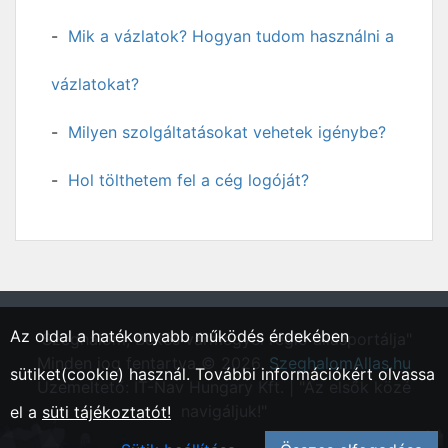
Mik a vázlatok? Hogyan tudom használni a
vázlatokat?
Milyen szolgáltatásokat vehetek igénybe?
Hol tölthetem fel a cég logóját?
Az oldal a hatékonyabb működés érdekében
"Szeghalom, Békés vármegyei régió állásportálja"
Minden jog fentartva © 2026.
SzeghalomAllas.hu
sütiket(cookie) használ. További információkért olvassa
Üzemeltető: IT-Nav Hungary Kft. | "Az elsők közé
navigáljuk!"
el a
süti tájékoztatót!