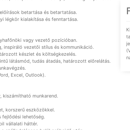
lőírások betartása és betartatása.
 légkör kialakítása és fenntartása.
K
t
yhafőnöki vagy vezető pozícióban.
j
 inspiráló vezetői stílus és kommunikáció.
(
tározott készlet és költségkezelés.
n
ntű látásmód, tudás átadás, határozott előrelátás.
munkavégzés.
ord, Excel, Outlook).
, kiszámítható munkarend.
t, korszerű eszközökkel.
fejlődési lehetőség.
 vállalati háttér.