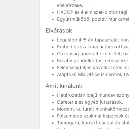
ellenőrzése.
HACCP és élelmiszer-biztonsági e
Együttműködő, pozitív munkahelyi
Elvárások
Legalább 4–5 év tapasztalat kon
Emberi és szakmai határozottság,
Gazdaság orientált szemlélet, ha
Kreatív gondolkodás, rendszerszi
Felelősségteljes következetes 
Alapfokú MS Office ismeretek (W
Amit kínálunk
Határozatlan idejű munkaviszony
Cafeteria és egyéb juttatások.
Modern, kulturált munkakörnyeze
Folyamatos szakmai képzések és 
Támogató, korrekt csapat és stabil