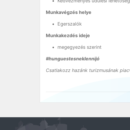
Kedvezményes üdülési lehetőség 
Munkavégzés helye
Egerszalók
Munkakezdés ideje
megegyezés szerint
#hunguestesneklennijó
Csatlakozz hazánk turizmusának piacv