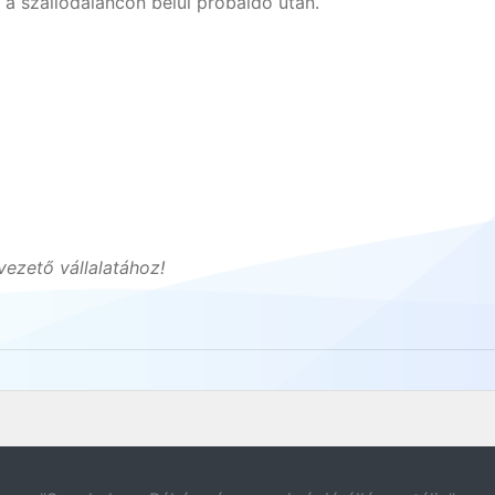
a szállodaláncon belül próbaidő után.
ezető vállalatához!