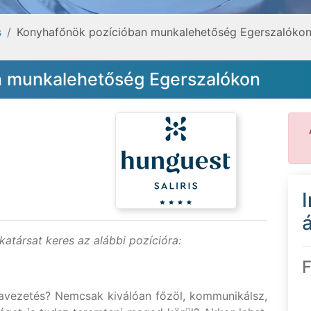
s
Konyhafőnök pozícióban munkalehetőség Egerszalóko
n munkalehetőség Egerszalókon
á
atársat keres az alábbi pozícióra:
F
avezetés? Nemcsak kiválóan főzöl, kommunikálsz,