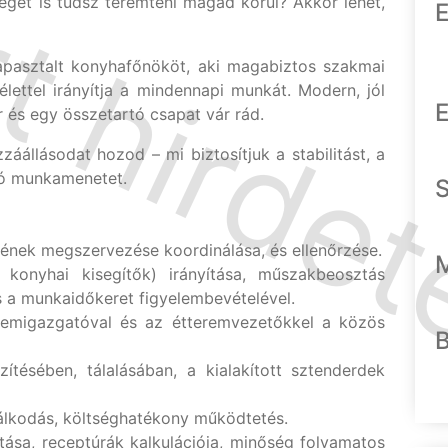
éget is tudsz teremteni magad körül? Akkor lehet,
E
apasztalt konyhafőnököt, aki magabiztos szakmai
élettel irányítja a mindennapi munkát. Modern, jól
E
tér és egy összetartó csapat vár rád.
áállásodat hozod – mi biztosítjuk a stabilitást, a
ató munkamenetet.
ének megszervezése koordinálása, és ellenőrzése.
konyhai kisegítők) irányítása, műszakbeosztás
 a munkaidőkeret figyelembevételével.
emigazgatóval és az étteremvezetőkkel a közös
zítésében, tálalásában, a kialakított sztenderdek
álkodás, költséghatékony működtetés.
tása, receptúrák kalkulációja, minőség folyamatos