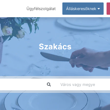
Ügyfélszolgálat
Álláskeresőknek
Szakács