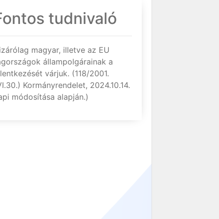
Fontos tudnivaló
izárólag magyar, illetve az EU
agországok állampolgárainak a
elentkezését várjuk. (118/2001.
VI.30.) Kormányrendelet, 2024.10.14.
api módosítása alapján.)