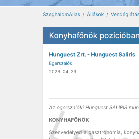
SzeghalomAllas
Állások
Vendéglátá
Konyhafőnök pozícióba
Hunguest Zrt. - Hunguest Saliris
Egerszalók
2026. 04. 29.
Az egerszalóki Hunguest SALIRIS munk
KONYHAFŐNÖK
Szenvedélyed a gasztronómia, konyh