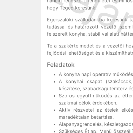
hanem rendszert, lendületet és minős
hogy Téged keresünk!
Egerszalóki szállodánkba keresünk t
tudással és határozott vezetői szeml
felszerelt konyha, stabil vállalati hát
Te a szakértelmedet és a vezetői hozz
fejlődési lehetőséget és a kiszámíth
Feladatok
A konyha napi operatív működés
A konyhai csapat (szakácsok, 
készítése, szabadságütemterv és
Szoros együttműködés az étter
szakmai célok érdekében.
Aktív részvétel az ételek elkés
maradéktalan betartása.
Alapanyagrendelés, készletgazd
Szükséges Étlap, Menü összeállí